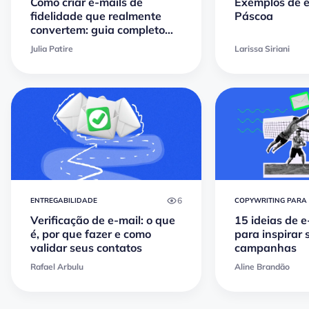
Como criar e-mails de
Exemplos de e
fidelidade que realmente
Páscoa
convertem: guia completo
com exemplos e melhores
Julia Patire
Larissa Siriani
práticas
6
ENTREGABILIDADE
COPYWRITING PARA 
Verificação de e-mail: o que
15 ideias de e
é, por que fazer e como
para inspirar
validar seus contatos
campanhas
Rafael Arbulu
Aline Brandão