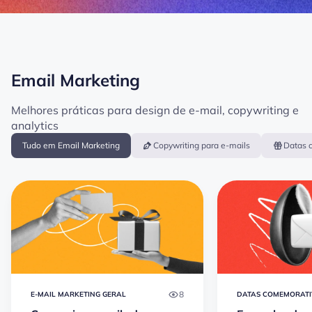
Email Marketing
Melhores práticas para design de e-mail, copywriting e
analytics
Tudo em Email Marketing
Copywriting para e-mails
Datas 
8
E-MAIL MARKETING GERAL
DATAS COMEMORATI