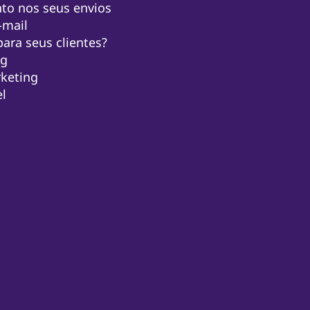
to nos seus envios
-mail
para seus clientes?
ng
keting
el