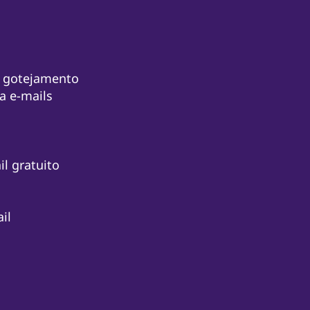
r gotejamento
a e-mails
l gratuito
il