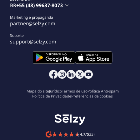
BR
+55 (48) 99637-8073
Marketing e propaganda
partner@selzy.com
Suporte
support@selzy.com
Mapa do site
Jurídico
Termos de uso
Política Anti-spam
Política de Privacidade
Preferências de cookies
★
★
★
★
★
★
★
★
★
★
4.7/5
(33)