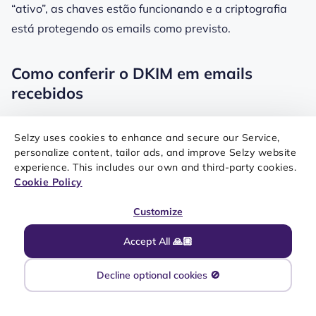
“ativo”, as chaves estão funcionando e a criptografia
está protegendo os emails como previsto.
Como conferir o DKIM em emails
recebidos
Também é possível testar de uma forma mais óbvia:
Selzy uses cookies to enhance and secure our Service,
disparando para vários emails de serviços diferentes.
personalize content, tailor ads, and improve Selzy website
experience. This includes our own and third-party cookies.
Ou seja, para o Gmail, Outlook, Yahoo e assim por
Cookie Policy
diante. Essa prática de teste pode até estar incluída
em sua lista de ações do seu
email marketing checklist
.
Customize
Accept All 🙏🏼
Decline optional cookies 🚫