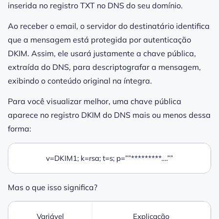
inserida no
registro
TXT no
DNS
do seu
domínio
.
Ao receber o email
,
o
servidor
do destinatário identifica
que a mensagem está protegida por autenticação
DKIM
. Assim, ele usará justamente a chave pública,
extraída do
DNS
, para descriptografar a mensagem,
exibindo o conteúdo original na íntegra.
Para você visualizar melhor, uma chave pública
aparece no
registro DKIM
do
DNS
mais ou menos dessa
forma:
v=DKIM1; k=rsa; t=s; p=””*********….””
Mas o que isso significa?
Variável
Explicação