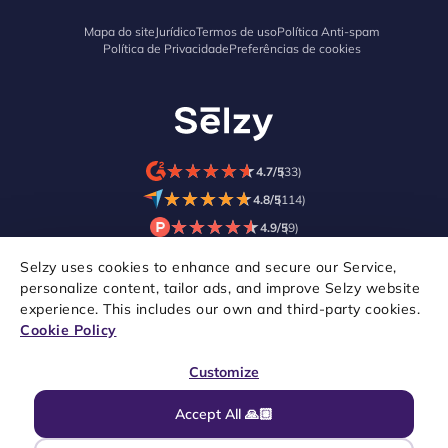
Mapa do site
Jurídico
Termos de uso
Política Anti-spam
Política de Privacidade
Preferências de cookies
★
★
★
★
★
★
★
★
★
★
4.7/5
(33)
★
★
★
★
★
★
★
★
★
★
4.8/5
(114)
★
★
★
★
★
★
★
★
★
★
4.9/5
(9)
Selzy uses cookies to enhance and secure our Service,
personalize content, tailor ads, and improve Selzy website
experience. This includes our own and third-party cookies.
Cookie Policy
Customize
Accept All 🙏🏼
Copyright © 2021–2026 Selzy. Todos os direitos reservados.