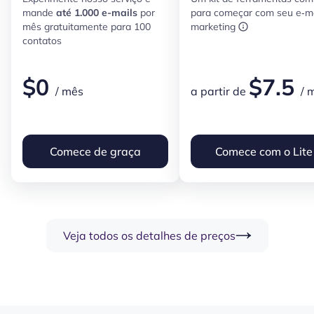
mande
até 1.000 e-mails
por
para começar com seu e‑ma
mês gratuitamente para 100
marketing
contatos
$
0
$
7.5
/ mês
a partir de
/ 
Comece de graça
Comece com o Lite
Veja todos os detalhes de preços