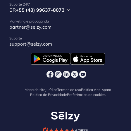
Suporte 24/7
BR
+55 (48) 99637-8073
Marketing e propaganda
partner@selzy.com
Suporte
support@selzy.com
Mapa do site
Jurídico
Termos de uso
Política Anti-spam
Política de Privacidade
Preferências de cookies
★
★
★
★
★
★
★
★
★
★
4.7/5
(33)