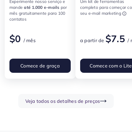
Experimente nosso serviço e
Um kit de ferramentas
mande
até 1.000 e-mails
por
completo para começar c
mês gratuitamente para 100
seu e‑mail marketing
contatos
$
0
$
7.5
/ mês
a partir de
/
Comece de graça
Comece com o Lite
Veja todos os detalhes de preços