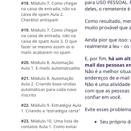
para USO PESSOAL. 
#18.
Módulo 7. Como chegar
deles, o remetente 
na caixa de entrada, não na
caixa de spam Aula 2.
Checklist antispam
Como resultado, mes
muito provável que 
#19.
Módulo 7. Como chegar
na caixa de entrada, não na
Ainda pior que isso
caixa de spam Aula 3. O que
realmente a leu – os 
fazer se mesmo assim os e-
mails acabarem no spam
E, por fim,
há um alt
#20.
Módulo 8. Automação
mail das pessoas 
Aula 1. E-mails automatizados
Não é a melhor situaç
endereços de e-mail
#21.
Módulo 8. Automação
Aula 2. Criando boas-vindas
Não é uma atividade 
automáticas para cada novo
com que as pessoas 
inscrito
confiar em você.
#22.
Módulo 9. Estratégia Aula
Evite esses problema
1. Criando a "estratégia certa"
#23.
Módulo 10. Uma lista de
Seu próprio 
contatos Aula 1. Como evitar