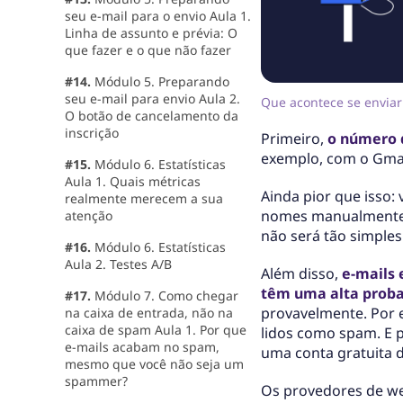
seu e-mail para o envio Aula 1.
Linha de assunto e prévia: O
que fazer e o que não fazer
#14.
Módulo 5. Preparando
seu e-mail para envio Aula 2.
Que acontece se enviar
O botão de cancelamento da
inscrição
Primeiro,
o número d
exemplo, com o Gmail
#15.
Módulo 6. Estatísticas
Aula 1. Quais métricas
Ainda pior que isso: 
realmente merecem a sua
nomes manualmente. 
atenção
não será tão simple
#16.
Módulo 6. Estatísticas
Aula 2. Testes A/B
Além disso,
e-mails
têm uma alta proba
#17.
Módulo 7. Como chegar
provavelmente. Por e
na caixa de entrada, não na
caixa de spam Aula 1. Por que
lidos como spam. E 
e-mails acabam no spam,
uma conta gratuita d
mesmo que você não seja um
spammer?
Os provedores de we