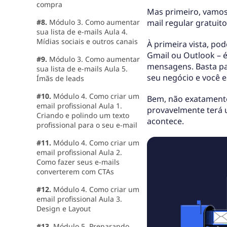
compra
Mas primeiro, vamos
#8.
Módulo 3. Como aumentar
mail regular gratui
sua lista de e-mails Aula 4.
Mídias sociais e outros canais
À primeira vista, po
Gmail ou Outlook – é
#9.
Módulo 3. Como aumentar
mensagens. Basta pa
sua lista de e-mails Aula 5.
seu negócio e você e
Ímãs de leads
#10.
Módulo 4. Como criar um
Bem, não exatamente
email profissional Aula 1.
provavelmente terá u
Criando e polindo um texto
acontece.
profissional para o seu e-mail
#11.
Módulo 4. Como criar um
email profissional Aula 2.
Como fazer seus e-mails
converterem com CTAs
#12.
Módulo 4. Como criar um
email profissional Aula 3.
Design e Layout
#13.
Módulo 5. Preparando