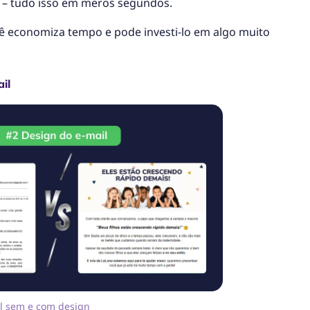
s – tudo isso em meros segundos.
ê economiza tempo e pode investi-lo em algo muito
il
l sem e com design