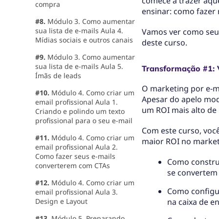
comece a trazer aque
compra
ensinar: como fazer 
#8.
Módulo 3. Como aumentar
sua lista de e-mails Aula 4.
Vamos ver como seus
Mídias sociais e outros canais
deste curso.
#9.
Módulo 3. Como aumentar
sua lista de e-mails Aula 5.
Transformação #1: 
Ímãs de leads
O marketing por e-m
#10.
Módulo 4. Como criar um
Apesar do apelo mode
email profissional Aula 1.
um ROI mais alto de 
Criando e polindo um texto
profissional para o seu e-mail
Com este curso, voc
#11.
Módulo 4. Como criar um
maior ROI no market
email profissional Aula 2.
Como fazer seus e-mails
Como construi
converterem com CTAs
se convertem
#12.
Módulo 4. Como criar um
Como configu
email profissional Aula 3.
Design e Layout
na caixa de e
#13.
Módulo 5. Preparando