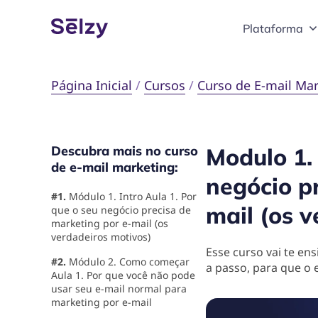
Plataforma
Página Inicial
/
Cursos
/
Curso de E-mail Mar
Descubra mais no curso
Modulo 1. 
de e-mail marketing:
negócio p
#1.
Módulo 1. Intro Aula 1. Por
mail (os 
que o seu negócio precisa de
marketing por e-mail (os
verdadeiros motivos)
Esse curso vai te ens
#2.
Módulo 2. Como começar
a passo, para que o 
Aula 1. Por que você não pode
usar seu e-mail normal para
marketing por e-mail