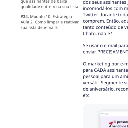
que assinantes de baixa
dos seus assinantes
qualidade entrem na sua lista
incomodá-los com m
Twitter durante tod
#24.
Módulo 10. Estratégia
comprem. Então, aq
Aula 2. Como limpar e reativar
tanto conteúdo de v
sua lista de e-mails
Chato, não é?
Se usar o e-mail pa
enviar PRECISAMENTE
O marketing por e-ma
para CADA assinante
pessoal para um ami
versátil. Segmente s
de aniversário, rec
etc.