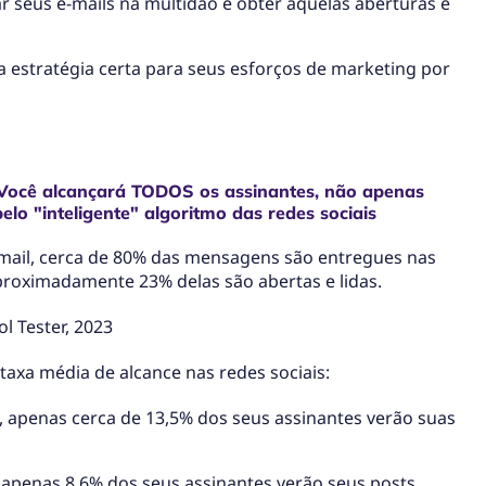
 seus e-mails na multidão e obter aquelas aberturas e
a estratégia certa para seus esforços de marketing por
Você alcançará TODOS os assinantes, não apenas
elo "inteligente" algoritmo das redes sociais
mail, cerca de 80% das mensagens são entregues nas
proximadamente 23% delas são abertas e lidas.
l Tester, 2023
axa média de alcance nas redes sociais:
 apenas cerca de 13,5% dos seus assinantes verão suas
apenas 8,6% dos seus assinantes verão seus posts.