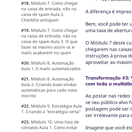
#18.
Módulo 7. Como chegar
na caixa de entrada, não na
A diferença é impre
caixa de spam Aula 2.
Checklist antispam
Bem, você pode ter 
uma taxa de abertura
#19.
Módulo 7. Como chegar
na caixa de entrada, não na
caixa de spam Aula 3. O que
O Módulo 7 deste cu
fazer se mesmo assim os e-
chegarem nas caixas
mails acabarem no spam
instruções à prova 
aproveitar ao máximo
#20.
Módulo 8. Automação
Aula 1. E-mails automatizados
Transformação #3: 
#21.
Módulo 8. Automação
com toda a multidã
Aula 2. Criando boas-vindas
automáticas para cada novo
Ao postar nas redes 
inscrito
se seu público-alvo 
#22.
Módulo 9. Estratégia Aula
postagem pode ser i
1. Criando a "estratégia certa"
ser irrelevante para
#23.
Módulo 10. Uma lista de
Imagine que você es
contatos Aula 1. Como evitar