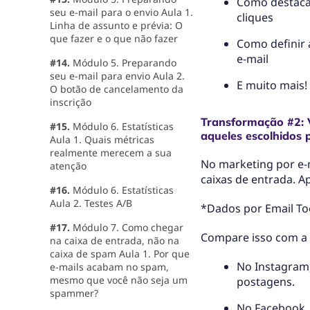
Como destacar
seu e-mail para o envio Aula 1.
cliques
Linha de assunto e prévia: O
que fazer e o que não fazer
Como definir 
e-mail
#14.
Módulo 5. Preparando
seu e-mail para envio Aula 2.
E muito mais!
O botão de cancelamento da
inscrição
Transformação #2: 
#15.
Módulo 6. Estatísticas
aqueles escolhidos p
Aula 1. Quais métricas
realmente merecem a sua
No marketing por e-
atenção
caixas de entrada. A
#16.
Módulo 6. Estatísticas
Aula 2. Testes A/B
*Dados por Email Too
#17.
Módulo 7. Como chegar
Compare isso com a t
na caixa de entrada, não na
caixa de spam Aula 1. Por que
No Instagram,
e-mails acabam no spam,
mesmo que você não seja um
postagens.
spammer?
No Facebook, 