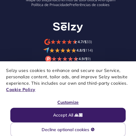
Política de Privacidade
Preferências de cookies
★
★
★
★
★
★
★
★
★
★
4.7/5
(33)
★
★
★
★
★
★
★
★
★
★
4.8/5
(114)
★
★
★
★
★
★
★
★
★
★
4.9/5
(9)
Selzy uses cookies to enhance and secure our Service,
personalize content, tailor ads, and improve Selzy website
experience. This includes our own and third-party cookies.
Cookie Policy
Customize
Accept All 🙏🏼
Copyright © 2021–2026 Selzy. Todos os direitos reservados.
Decline optional cookies 🚫