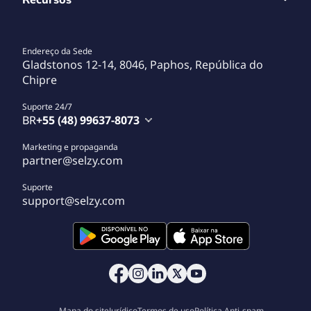
Endereço da Sede
Gladstonos 12-14, 8046, Paphos, República do
Chipre
Suporte 24/7
BR
+55 (48) 99637-8073
Marketing e propaganda
partner@selzy.com
Suporte
support@selzy.com
Mapa do site
Jurídico
Termos de uso
Política Anti-spam