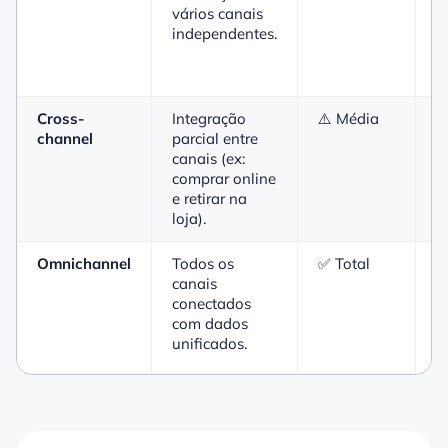
vários canais
c
independentes.
e
g
i
Cross-
Integração
⚠️ Média
D
channel
parcial entre
i
canais (ex:
e
comprar online
a
e retirar na
f
loja).
Omnichannel
Todos os
✅ Total
E
canais
t
conectados
i
com dados
m
unificados.
c