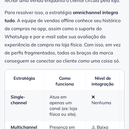
fechar uma venda enquanto o cliente circula pela loja.
Para resolver isso,
a estratégia
omnichannel integra
tudo
. A equipe de vendas offline conhece seu histórico
de compras no app, assim como o suporte do
WhatsApp e por e-mail sabe sua avaliação da
experiência de compra na loja física. Com isso, em vez
de perfis fragmentados, todos os braços da marca
conseguem se conectar ao cliente como uma coisa só.
Estratégia
Como
Nível de
funciona
integração
Single-
Atua em
❌
A
channel
apenas um
Nenhuma
l
canal (ex: loja
t
física ou site).
o
Multichannel
Presença em
⚠️ Baixa
C