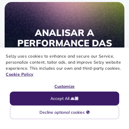
ANALISAR A
PERFORMANCE DAS
CAMPANHAS É
Selzy uses cookies to enhance and secure our Service,
DESAFIADOR, NÉ?
personalize content, tailor ads, and improve Selzy website
experience. This includes our own and third-party cookies.
Cookie Policy
Mas pode deixar que a Selzy te ajuda! Temos um
painel dedicado à análise para você tomar
Customize
decisões embasadas e com impacto real.
Accept All 🙏🏼
Comece agora!
Decline optional cookies 🚫