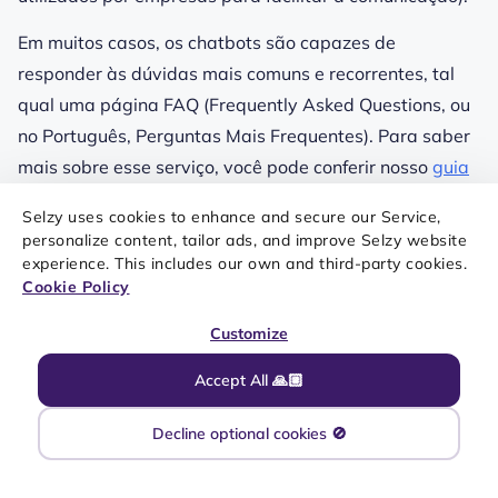
Em muitos casos, os chatbots são capazes de
responder às dúvidas mais comuns e recorrentes, tal
qual uma página FAQ (Frequently Asked Questions, ou
no Português, Perguntas Mais Frequentes). Para saber
mais sobre esse serviço, você pode conferir nosso
guia
completo sobre chatbots.
Também é possível integrar o
Selzy uses cookies to enhance and secure our Service,
seu e-commerce ao WhatsApp Business, fazendo com
personalize content, tailor ads, and improve Selzy website
que seu site direcione o cliente ao seu canal no
experience. This includes our own and third-party cookies.
Cookie Policy
WhatsApp, facilitando o contato.
Customize
Melhores taxas de conversão
Accept All 🙏🏼
Já sabemos que a taxa de abertura das mensagens de
Decline optional cookies 🚫
WhatsApp é de 98%, e tal número deve potencializar
vendas. Também temos todos os benefícios já citados: