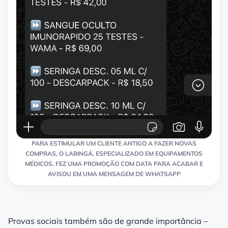
PARA ESTIMULAR UM CLIENTE ANTIGO A FAZER NOVAS
COMPRAS, O LABINGÁ, ESPECIALIZADO EM EQUIPAMENTOS
MÉDICOS, FEZ UMA PROMOÇÃO COM DATA PARA ACABAR E
AVISOU EM UMA MENSAGEM DE WHATSAPP
Provas sociais também são de grande importância –