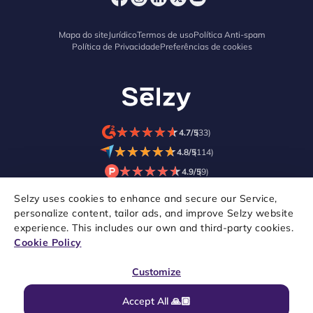
Mapa do site
Jurídico
Termos de uso
Política Anti-spam
Política de Privacidade
Preferências de cookies
★
★
★
★
★
★
★
★
★
★
4.7/5
(33)
★
★
★
★
★
★
★
★
★
★
4.8/5
(114)
★
★
★
★
★
★
★
★
★
★
4.9/5
(9)
Selzy uses cookies to enhance and secure our Service,
personalize content, tailor ads, and improve Selzy website
experience. This includes our own and third-party cookies.
Cookie Policy
Customize
Accept All 🙏🏼