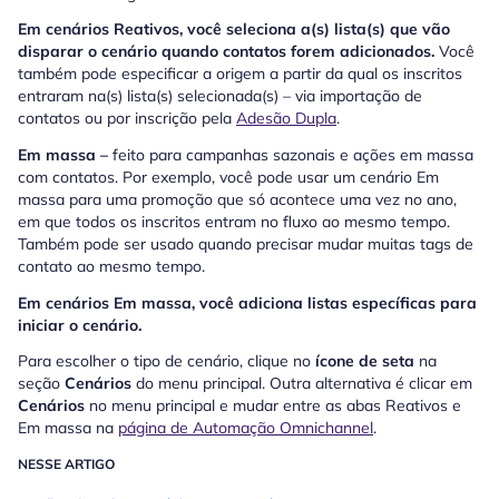
Em cenários Reativos, você seleciona a(s) lista(s) que vão
disparar o cenário quando contatos forem adicionados.
Você
também pode especificar a origem a partir da qual os inscritos
entraram na(s) lista(s) selecionada(s) – via importação de
contatos ou por inscrição pela
Adesão Dupla
.
Em massa –
feito para campanhas sazonais e ações em massa
com contatos. Por exemplo, você pode usar um cenário Em
massa para uma promoção que só acontece uma vez no ano,
em que todos os inscritos entram no fluxo ao mesmo tempo.
Também pode ser usado quando precisar mudar muitas tags de
contato ao mesmo tempo.
Em cenários Em massa, você adiciona listas específicas para
iniciar o cenário.
Para escolher o tipo de cenário, clique no
ícone de seta
na
seção
Cenários
do menu principal. Outra alternativa é clicar em
Cenários
no menu principal e mudar entre as abas Reativos e
Em massa na
página de Automação Omnichannel
.
NESSE ARTIGO