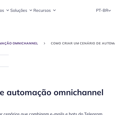
os
Soluções
Recursos
PT-BR
MAÇÃO OMNICHANNEL
COMO CRIAR UM CENÁRIO DE AUTO
Search
de automação omnichannel
ar cenários que combinam e-mails e bots do Telegram.