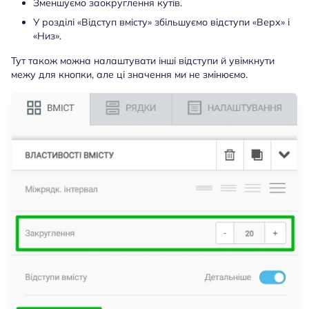
Зменшуємо заокруглення кутів.
У розділі «Відступ вмісту» збільшуємо відступи «Верх» і
«Низ».
Тут також можна налаштувати інші відступи й увімкнути
межу для кнопки, але ці значення ми не змінюємо.