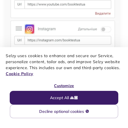
Selzy uses cookies to enhance and secure our Service,
personalize content, tailor ads, and improve Selzy website
experience. This includes our own and third-party cookies.
Cookie Policy
Customize
Далі змінюємо інтервал іконок.
Accept All 🙏🏼
Також на цій сторінці можна налаштувати вирівнювання та
відступи, але ми залишимо поточні значення.
Decline optional cookies 🚫