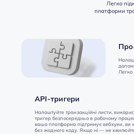
Легко під
платформи тра
Про
Налашт
допом
Легко 
API-тригери
Налаштуйте транзакційні листи, викори
тригер безпосередньо в робочому проце
ваша платформа підтримує вебхуки, ви 
без жодного коду. Якщо ні — не хвилюйте