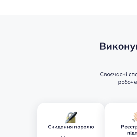
Викону
Своєчасні сп
робоче
Скидання паролю
Реєстр
під