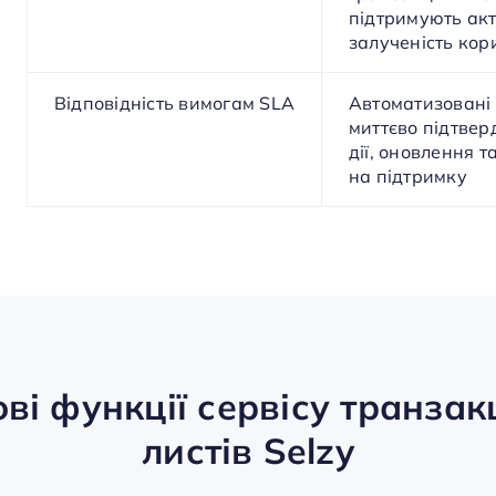
підтримують акт
залученість кор
Відповідність вимогам SLA
Автоматизовані
миттєво підтве
дії, оновлення т
на підтримку
ві функції сервісу транзак
листів Selzy