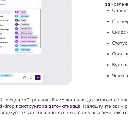
замовленн
Оновле
Підтве
Скидан
Статус
Сповіщ
Купон
Чекліс
йте сценарії транзакційних листів за допомогою нашог
d-drop
конструктора автоматизації
. Налаштуйте один р
щаджуйте час і залишайтеся на зв’язку зі своїми клієнт