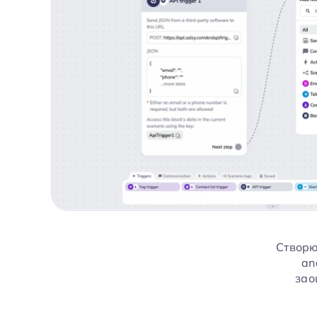
Створю
an
зао