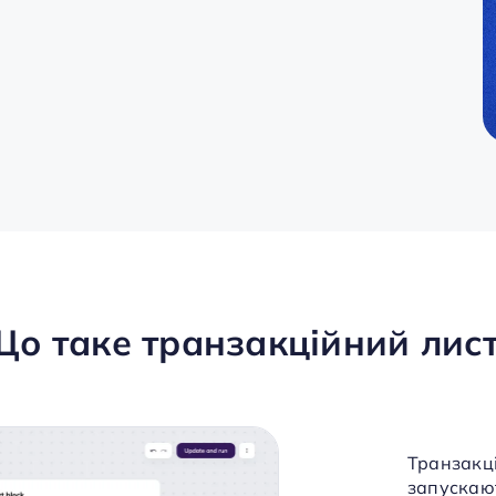
о таке транзакційний лис
Транзакці
запускают