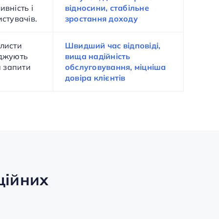
ивність і
відносини, стабільне
истувачів.
зростання доходу
 листи
Швидший час відповіді,
рджують
вища надійність
а запити
обслуговування, міцніша
довіра клієнтів
ційних