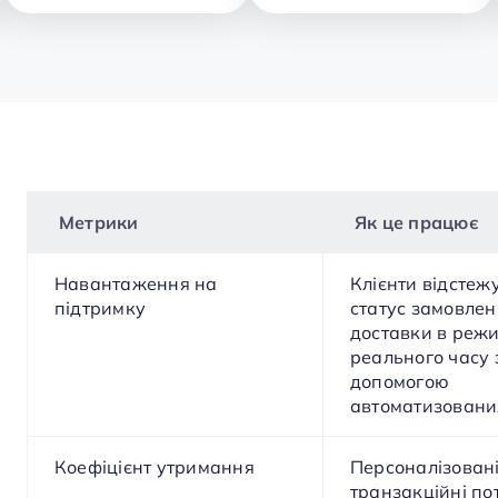
Метрики
Як це працює
Навантаження на
Клієнти відстеж
підтримку
статус замовлен
доставки в режи
реального часу 
допомогою
автоматизованих
Коефіцієнт утримання
Персоналізован
транзакційні по