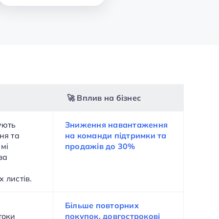
🚀 Вплив на бізнес
ують
Зниження навантаження
ня та
на команди підтримки та
мі
продажів до 30%
за
 листів.
і
Більше повторних
токи
покупок, довгострокові