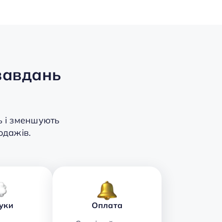
завдань
ь і зменшують
одажів.
гуки
Оплата