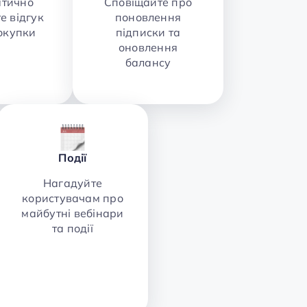
атично
Сповіщайте про
е відгук
поновлення
покупки
підписки та
оновлення
балансу
Події
Нагадуйте
користувачам про
майбутні вебінари
та події