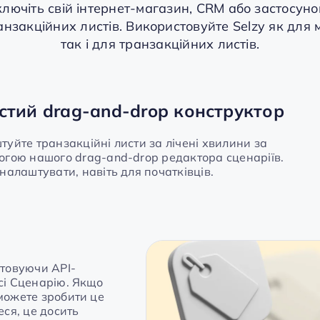
ключіть свій інтернет-магазин, CRM або застосуно
нзакційних листів. Використовуйте Selzy як для 
так і для транзакційних листів.
стий drag-and-drop конструктор
уйте транзакційні листи за лічені хвилини за
огою нашого drag-and-drop редактора сценаріїв.
налаштувати, навіть для початківців.
стовуючи API-
сі Сценарію. Якщо
можете зробити це
ся, це досить