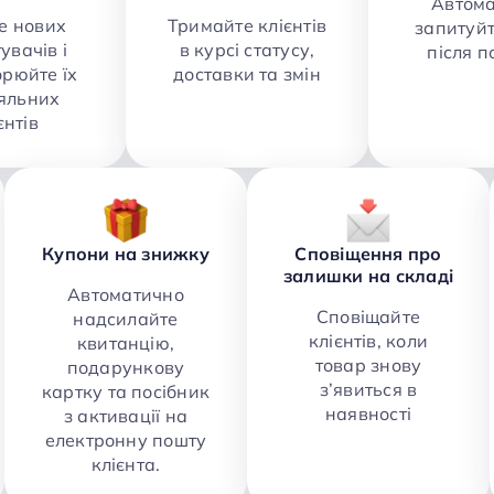
Автом
е нових
Тримайте клієнтів
запитуйт
увачів і
в курсі статусу,
після 
рюйте їх
доставки та змін
яльних
єнтів
Купони на знижку
Сповіщення про
залишки на складі
Автоматично
Сповіщайте
надсилайте
клієнтів, коли
квитанцію,
товар знову
подарункову
з’явиться в
картку та посібник
наявності
з активації на
електронну пошту
клієнта.