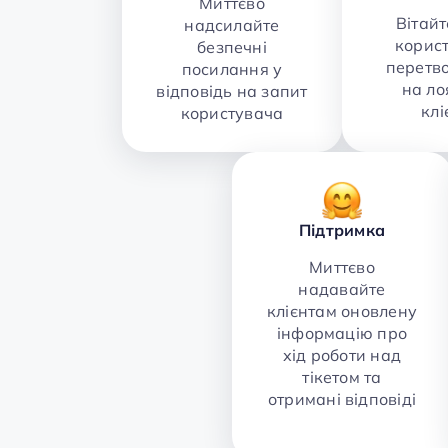
Миттєво
Вітайт
надсилайте
корист
безпечні
перетво
посилання у
на ло
відповідь на запит
клі
користувача
Підтримка
Миттєво
надавайте
клієнтам оновлену
інформацію про
хід роботи над
тікетом та
отримані відповіді