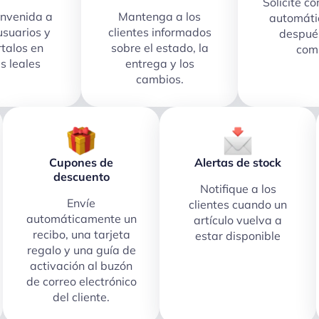
Solicite c
envenida a
Mantenga a los
automát
usuarios y
clientes informados
después
rtalos en
sobre el estado, la
com
es leales
entrega y los
cambios.
Cupones de
Alertas de stock
descuento
Notifique a los
Envíe
clientes cuando un
automáticamente un
artículo vuelva a
recibo, una tarjeta
estar disponible
regalo y una guía de
activación al buzón
de correo electrónico
del cliente.