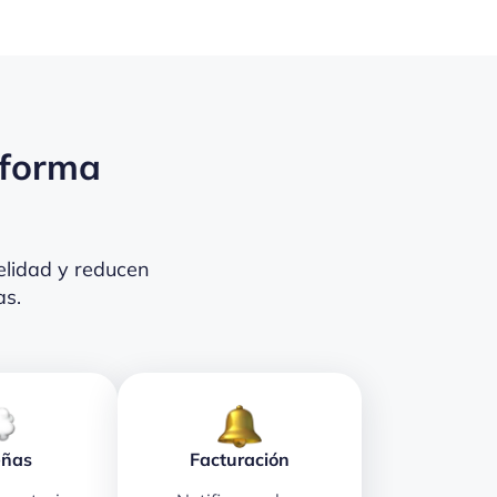
 forma
elidad y reducen
as.
eñas
Facturación