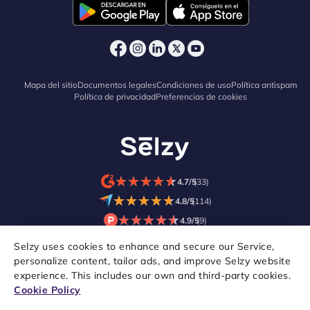
Mapa del sitio
Documentos legales
Condiciones de uso
Política antispam
Política de privacidad
Preferencias de cookies
★
★
★
★
★
★
★
★
★
★
4.7/5
(33)
★
★
★
★
★
★
★
★
★
★
4.8/5
(114)
★
★
★
★
★
★
★
★
★
★
4.9/5
(9)
Selzy uses cookies to enhance and secure our Service,
personalize content, tailor ads, and improve Selzy website
experience. This includes our own and third-party cookies.
Cookie Policy