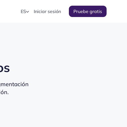
ES
Iniciar sesión
Pruebe gratis
os
egmentación
ión.