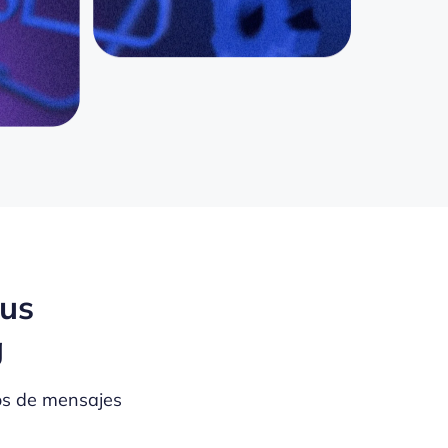
sus
g
os de mensajes