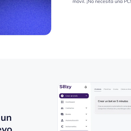
móvil. ¡No necesita una PC
 un
evo