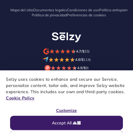
Mapa del sitio
Documentos legales
Condiciones de uso
Política antispam
Política de privacidad
Preferencias de cookies
★
★
★
★
★
★
★
★
★
★
4.7/5
(33)
★
★
★
★
★
★
★
★
★
★
4.8/5
(114)
★
★
★
★
★
★
★
★
★
★
4.9/5
(9)
Selzy uses cookies to enhance and secure our Service,
personalize content, tailor ads, and improve Selzy website
experience. This includes our own and third-party cookies.
Cookie Policy
Customize
Accept All 🙏🏼
Copyright © 2021–2026 Selzy. Todos los derechos reservados.