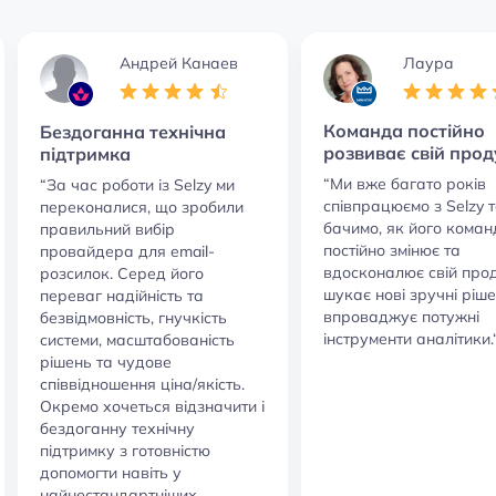
Андрей Канаев
Лаура
Команда постійно
Бездоганна технічна
розвиває свій прод
підтримка
“Ми вже багато років
“За час роботи із Selzy ми
співпрацюємо з Selzy 
переконалися, що зробили
бачимо, як його кома
правильний вибір
постійно змінює та
провайдера для email-
вдосконалює свій прод
розсилок. Серед його
шукає нові зручні ріше
переваг надійність та
впроваджує потужні
безвідмовність, гнучкість
інструменти аналітики.
системи, масштабованість
рішень та чудове
співвідношення ціна/якість.
Окремо хочеться відзначити і
бездоганну технічну
підтримку з готовністю
допомогти навіть у
найнестандартніших