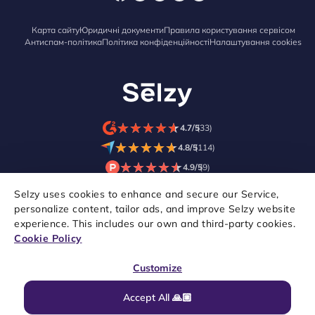
Карта сайту
Юридичні документи
Правила користування сервісом
Антиспам-політика
Політика конфіденційності
Налаштування cookies
★
★
★
★
★
★
★
★
★
★
4.7/5
(33)
★
★
★
★
★
★
★
★
★
★
4.8/5
(114)
★
★
★
★
★
★
★
★
★
★
4.9/5
(9)
Selzy uses cookies to enhance and secure our Service,
personalize content, tailor ads, and improve Selzy website
experience. This includes our own and third-party cookies.
Cookie Policy
Customize
Accept All 🙏🏼
© 2021–2026 Selzy. Всі права захищені.