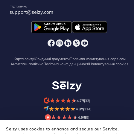
Підтримка
support@selzy.com
Карта сайту
Юридичні документи
Правила користування сервісом
Антиспам-політика
Політика конфіденційності
Налаштування cookies
★
★
★
★
★
★
★
★
★
★
4.7/5
(33)
★
★
★
★
★
★
★
★
★
★
4.8/5
(114)
★
★
★
★
★
★
★
★
★
★
4.9/5
(9)
Selzy uses cookies to enhance and secure our Service,