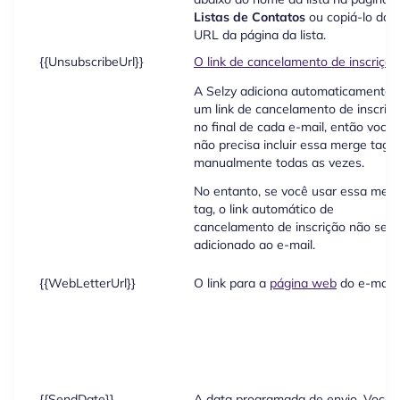
Listas de Contatos
ou copiá-lo da
URL da página da lista.
{{UnsubscribeUrl}}
O link de cancelamento de inscrição
A Selzy adiciona automaticamente
um link de cancelamento de inscriç
no final de cada e-mail, então você
não precisa incluir essa merge tag
manualmente todas as vezes.
No entanto, se você usar essa mer
tag, o link automático de
cancelamento de inscrição não será
adicionado ao e-mail.
{{WebLetterUrl}}
O link para a
página web
do e-mail.
{{SendDate}}
A data programada de envio. Você