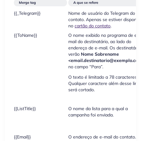
Merge tag
A que se refere
{{_Telegram}}
Nome de usuário do Telegram do
contato. Apenas se estiver disponív
no
cartão do contato
.
{{ToName}}
O nome exibido no programa de e-
mail do destinatário, ao lado do
endereço de e-mail. Os destinatário
verão
Nome
Sobrenome
<email.destinatario@exemplo.co
no campo “Para”.
O texto é limitado a 78 caracteres.
Qualquer caractere além desse limi
será cortado.
{{ListTitle}}
O nome da lista para a qual a
campanha foi enviada.
{{Email}}
O endereço de e-mail do contato.