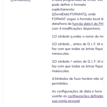
pode definir o formato
explicitamente:
{{SendDate:FORMAT}}, onde
FORMAT segue o formato local de
data/hora da
função date() do PHP
,
com 4 modificações disponíveis:
1.O símbolo q exibe o nome do mês.
2.O símbolo _ antes de D, l, F, M ou 
faz com que todas as letras fiquem
minúsculas.
3.O símbolo ^ antes de D, l, F, M ou 
faz com que todas as letras fiquem
maiúsculas.
4.Símbolos de fuso horário não são
permitidos.
As configurações de data e hora
usarão as
configurações definidas 
sua conta pessoal
.