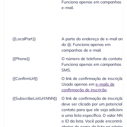
Funciona apenas em campanhas de
e-mail.
{{LocalPart}}
A parte do endereço de e-mail ante
do @. Funciona apenas em
campanhas de e-mail.
{{Phone}}
O número de telefone do contato.
Funciona apenas em campanhas de
SMS.
{{ConfirmUrl}}
O link de confirmação de inscrição.
Usado apenas em
e-mails de
confirmação de inscrição
.
{{SubscribeListUrl:NNN}}
O link de confirmação de inscrição
deve ser clicado por um potencial
contato para que ele seja adicionad
a uma lista específica. O valor NNN 
o ID da lista. Você pode encontrá-lo
abaixo do nome da lista na página 