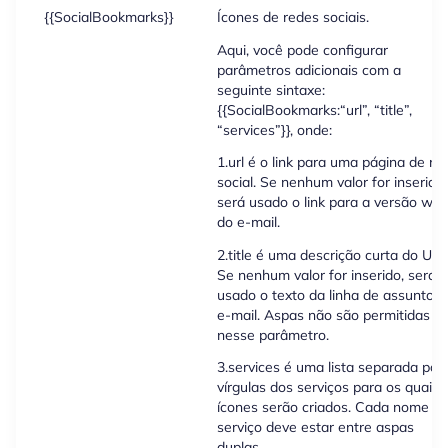
{{SocialBookmarks}}
Ícones de redes sociais.
Aqui, você pode configurar
parâmetros adicionais com a
seguinte sintaxe:
{{SocialBookmarks:“url”, “title”,
“services”}}, onde:
1.url é o link para uma página de re
social. Se nenhum valor for inserido,
será usado o link para a versão we
do e-mail.
2.title é uma descrição curta do URL
Se nenhum valor for inserido, será
usado o texto da linha de assunto d
e-mail. Aspas não são permitidas
nesse parâmetro.
3.services é uma lista separada por
vírgulas dos serviços para os quais 
ícones serão criados. Cada nome d
serviço deve estar entre aspas
duplas.