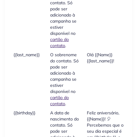
contato. Só
pode ser
adicionado à
campanha se
estiver
disponível no
cartão do
contato
.
{{last_name}}
O sobrenome
Olá {{Name}}
O
do contato. Só
{{last_name}}!
pode ser
adicionado à
campanha se
estiver
disponível no
cartão do
contato
.
{{birthday}}
A data de
Feliz aniversário,
Fe
nascimento do
{{Name}}! 🎈

contato. Só
Percebemos que o
s
pode ser
seu dia especial é
0