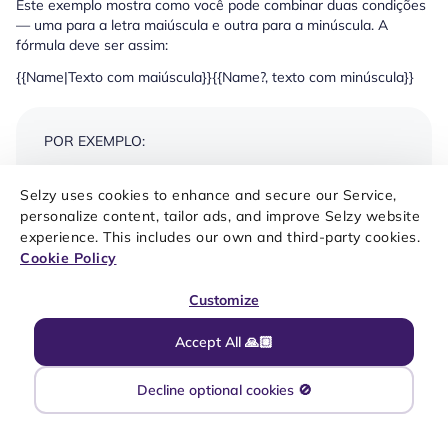
Este exemplo mostra como você pode combinar duas condições
— uma para a letra maiúscula e outra para a minúscula. A
fórmula deve ser assim:
{{Name|Texto com maiúscula}}{{Name?, texto com minúscula}}
POR EXEMPLO:
Merge tag condicional
Texto do e-mail, se o valor armazenado no
Selzy uses cookies to enhance and secure our Service,
{{Name|Por favor}}
João, por favor atualize as suas inform
personalize content, tailor ads, and improve Selzy website
{{Name?, por favor}}
experience. This includes our own and third-party cookies.
atualize as suas
Cookie Policy
informações!
Customize
Antes de enviar uma campanha com merge tags para o público-
Accept All 🙏🏼
alvo, recomendamos testar as merge tags para garantir que
funcionem corretamente. Para isso, crie uma nova lista de
Decline optional cookies 🚫
contatos usando seu endereço de e-mail de teste e envie a
campanha para essa lista primeiro. Se a merge tag não
funcionar corretamente, verifique as configurações da