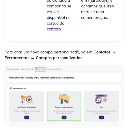
adicionada à
em {{birthday}}, e
q
campanha se
achamos que isso
c
estiver
merece uma
disponível no
comemoração.
cartão do
contato
.
Para criar um novo campo personalizado, vá em
Contatos →
Ferramentas → Campos personalizados
.