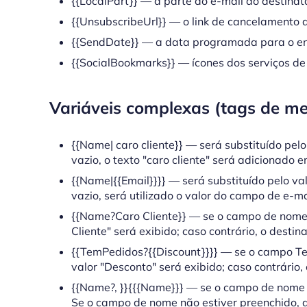
{{LocalPart}} — a parte do e-mail do destinat
{{UnsubscribeUrl}} — o link de cancelamento d
{{SendDate}} — a data programada para o env
{{SocialBookmarks}} — ícones dos serviços de 
Variáveis complexas (tags de me
{{Name| caro cliente}} — será substituído pe
vazio, o texto "caro cliente" será adicionado e
{{Name|{{Email}}}} — será substituído pelo v
vazio, será utilizado o valor do campo de e-ma
{{Name?Caro Cliente}} — se o campo de nome nã
Cliente" será exibido; caso contrário, o destin
{{TemPedidos?{{Discount}}}} — se o campo Tem
valor "Desconto" será exibido; caso contrário,
{{Name?, }}{{{Name}}} — se o campo de nome e
Se o campo de nome não estiver preenchido, a