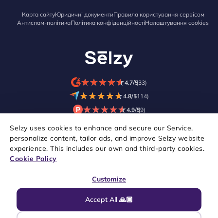
Карта сайту
Юридичні документи
Правила користування сервісом
Антиспам-політика
Політика конфіденційності
Налаштування cookies
★
★
★
★
★
★
★
★
★
★
4.7/5
(33)
★
★
★
★
★
★
★
★
★
★
4.8/5
(114)
★
★
★
★
★
★
★
★
★
★
4.9/5
(9)
Selzy uses cookies to enhance and secure our Service,
personalize content, tailor ads, and improve Selzy website
experience. This includes our own and third-party cookies.
Cookie Policy
Customize
Accept All 🙏🏼
© 2021–2026 Selzy. Всі права захищені.