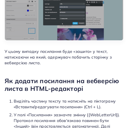
У цьому випадку посилання буде «зашито» у текст,
натискаючи на який, одержувач побачить сторінку з
вебверсією листа.
Як додати посилання на вебверсію
листа в HTML-редакторі
Виділіть частину тексту та натисніть на піктограму
«Вставити/редагувати посилання» (Ctrl + L).
У полі «Посилання» зазначте змінну {{WebLetterUrl}}.
Протокол посилання обов'язково повинен бути
<Інший> (він проставляється автоматично). Далі