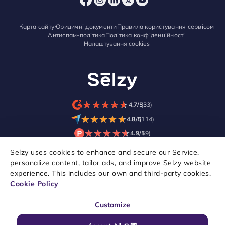
Карта сайту
Юридичні документи
Правила користування сервісом
Антиспам-політика
Політика конфіденційності
Налаштування cookies
★
★
★
★
★
★
★
★
★
★
4.7/5
(33)
★
★
★
★
★
★
★
★
★
★
4.8/5
(114)
★
★
★
★
★
★
★
★
★
★
4.9/5
(9)
Selzy uses cookies to enhance and secure our Service,
personalize content, tailor ads, and improve Selzy website
experience. This includes our own and third-party cookies.
Cookie Policy
Customize