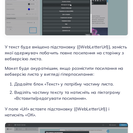
У текст буде вміщено підстановку {{WebLetterUrl}}, замість
якої одержувач побачить повне посилання на сторінку з
вебверсією листа.
Макет буде акуратнішим, якщо розмістити посилання на
вебверсію листа у вигляді гіперпосилання:
Додайте блок «Текст» у потрібну частину листа.
Виділіть частину тексту та натисніть на піктограму
«Вставити/редагувати посилання».
У поле «Url» вставте підстановку {{WebLetterUrl}} і
натисніть «ОК».