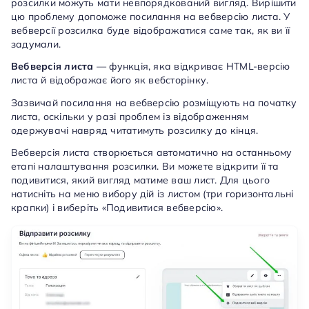
розсилки можуть мати невпорядкований вигляд. Вирішити
цю проблему допоможе посилання на вебверсію листа. У
вебверсії розсилка буде відображатися саме так, як ви її
задумали.
Вебверсія листа
— функція, яка відкриває HTML-версію
листа й відображає його як вебсторінку.
Зазвичай посилання на вебверсію розміщують на початку
листа, оскільки у разі проблем із відображенням
одержувачі навряд читатимуть розсилку до кінця.
Вебверсія листа створюється автоматично на останньому
етапі налаштування розсилки. Ви можете відкрити її та
подивитися, який вигляд матиме ваш лист. Для цього
натисніть на меню вибору дій із листом (три горизонтальні
крапки) і виберіть «Подивитися вебверсію».