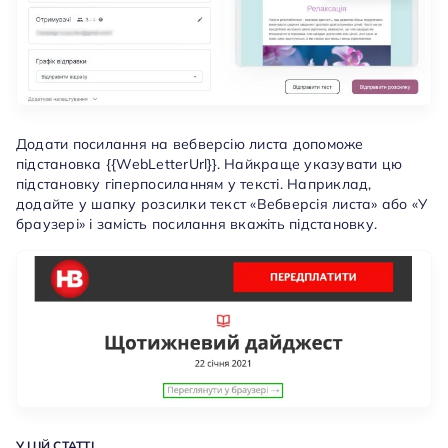
Додати посилання на вебверсію листа допоможе
підстановка {{WebLetterUrl}}. Найкраще указувати цю
підстановку гіперпосиланням у тексті. Наприклад,
додайте у шапку розсилки текст «Вебверсія листа» або «У
браузері» і замість посилання вкажіть підстановку.
У ЦІЙ СТАТТІ