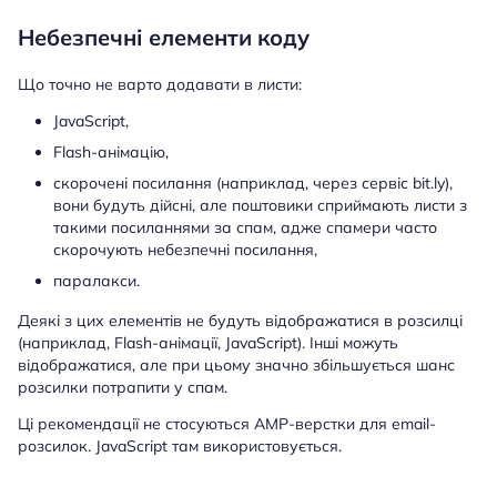
Небезпечні елементи коду
Що точно не варто додавати в листи:
JavaScript,
Flash-анімацію,
скорочені посилання (наприклад, через сервіс bit.ly),
вони будуть дійсні, але поштовики сприймають листи з
такими посиланнями за спам, адже спамери часто
скорочують небезпечні посилання,
паралакси.
Деякі з цих елементів не будуть відображатися в розсилці
(наприклад, Flash-анімації, JavaScript). Інші можуть
відображатися, але при цьому значно збільшується шанс
розсилки потрапити у спам.
Ці рекомендації не стосуються AMP-верстки для email-
розсилок. JavaScript там використовується.