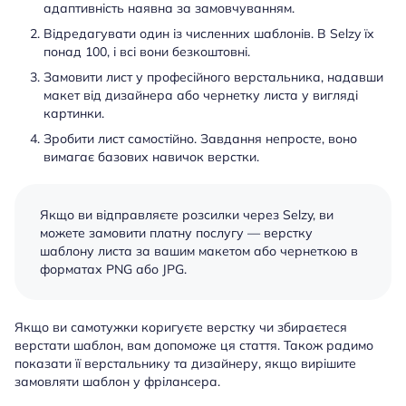
адаптивність наявна за замовчуванням.
Відредагувати один із численних шаблонів. В Selzy їх
понад 100, і всі вони безкоштовні.
Замовити лист у професійного верстальника, надавши
макет від дизайнера або чернетку листа у вигляді
картинки.
Зробити лист самостійно. Завдання непросте, воно
вимагає базових навичок верстки.
Якщо ви відправляєте розсилки через Selzy, ви
можете замовити платну послугу — верстку
шаблону листа за вашим макетом або чернеткою в
форматах PNG або JPG.
Якщо ви самотужки коригуєте верстку чи збираєтеся
верстати шаблон, вам допоможе ця стаття. Також радимо
показати її верстальнику та дизайнеру, якщо вирішите
замовляти шаблон у фрілансера.