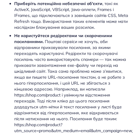
Приберіть потенційно небезпечні об'єкти
, такі як
ActiveX, JavaScript, VBScript, Java-аплети, Frames і
IFrames, що підключаються з зовнішніх сайтів CSS, Meta
Refresh тощо. Використання таких елементів може мати
наслідком блокування ваших розсилок.
Не користуйтеся редіректами чи скороченими
посиланнями.
Поштові сервіси не хочуть, аби
відправники приховували посилання, за якими
переходять користувачі. Редіректи та скорочувачі
посилань часто використовують спамери — так можна
приховати завантаження exe-файлу чи перехід на
шкідливий сайт. Така сама проблема може з’явитися,
якщо ви пишете URL-посилання текстом, а не робите з
нього гіперпосилання, і цей URL не збігається з
кінцевою адресою. Наприклад, ви написали
https://shop.com/product і увімкнули відстеження
переходів. Тоді після кліка до цього посилання
додадуться utm-мітки й текст посилання у листі буде
відрізнятися від гіперпосилання, яке відкривається
після натискання на нього. Посилання буде таким:
https://shop.com/product?
utm_source=promo&utm_medium=email&utm_campaign=new_