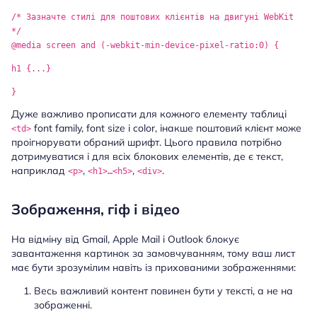
/* Зазначте стилі для поштових клієнтів на двигуні WebKit
*/
@media screen and (-webkit-min-device-pixel-ratio:0) {
h1 {...}
}
Дуже важливо прописати для кожного елементу таблиці
font family, font size і color, інакше поштовий клієнт може
<td>
проігнорувати обраний шрифт. Цього правила потрібно
дотримуватися і для всіх блокових елементів, де є текст,
наприклад
,
,
.
<p>
<h1>…<h5>
<div>
Зображення, гіф і відео
На відміну від Gmail, Apple Mail i Outlook блокує
завантаження картинок за замовчуванням, тому ваш лист
має бути зрозумілим навіть із прихованими зображеннями:
Весь важливий контент повинен бути у тексті, а не на
зображенні.