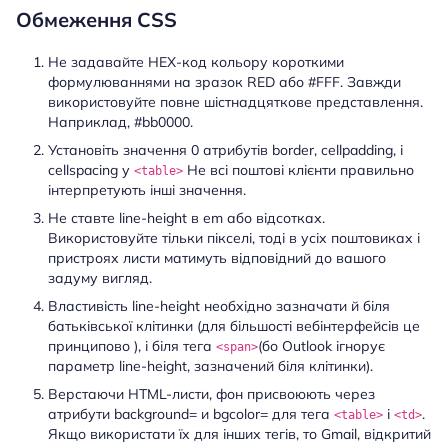
Обмеження CSS
Не задавайте HEX-код кольору короткими
формулюваннями на зразок RED або #FFF. Завжди
використовуйте повне шістнадцяткове представлення.
Наприклад, #bb0000.
Установіть значення 0 атрибутів border, cellpadding, і
cellspacing у
Не всі поштові клієнти правильно
<table>
інтерпретують інші значення.
Не ставте line-height в em або відсотках.
Використовуйте тільки пікселі, тоді в усіх поштовиках і
пристроях листи матимуть відповідний до вашого
задуму вигляд.
Властивість line-height необхідно зазначати й біля
батьківської клітинки (для більшості вебінтерфейсів це
принципово ), і біля тега
(бо Outlook ігнорує
<span>
параметр line-height, зазначений біля клітинки).
Верстаючи HTML-листи, фон присвоюють через
атрибути background= и bgcolor= для тега
і
.
<table>
<td>
Якщо використати їх для інших тегів, то Gmail, відкритий