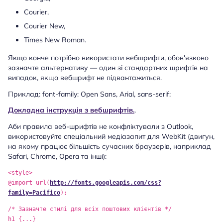
Courier,
Courier New,
Times New Roman.
Якщо конче потрібно використати вебшрифти, обов'язково
зазначте альтернативу — один зі стандартних шрифтів на
випадок, якщо вебшрифт не підвантажиться.
Приклад: font-family: Open Sans, Arial, sans-serif;
Докладна інструкція з вебшрифтів.
.
Аби правила веб-шрифтів не конфліктували з Outlook,
використовуйте спеціальний медіазапит для WebKit (двигун,
на якому працює більшість сучасних браузерів, наприклад
Safari, Chrome, Opera та інші):
<style>
@import url(
http://fonts.googleapis.com/css?
family=Pacifico
);
/* Зазначте стилі для всіх поштових клієнтів */
h1 {...}