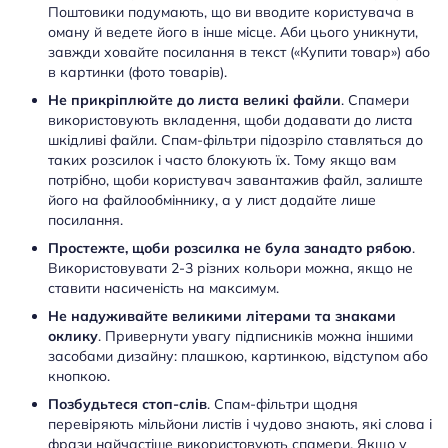
Поштовики подумають, що ви вводите користувача в
оману й ведете його в інше місце. Аби цього уникнути,
завжди ховайте посилання в текст («Купити товар») або
в картинки (фото товарів).
Не прикріплюйте до листа великі файли
. Спамери
використовують вкладення, щоби додавати до листа
шкідливі файли. Спам-фільтри підозріло ставляться до
таких розсилок і часто блокують їх. Тому якщо вам
потрібно, щоби користувач завантажив файл, залиште
його на файлообміннику, а у лист додайте лише
посилання.
Простежте, щоби розсилка не була занадто рябою
.
Використовувати 2-3 різних кольори можна, якщо не
ставити насиченість на максимум.
Не надуживайте великими літерами та знаками
оклику
. Привернути увагу підписників можна іншими
засобами дизайну: плашкою, картинкою, відступом або
кнопкою.
Позбудьтеся стоп-слів
. Спам-фільтри щодня
перевіряють мільйони листів і чудово знають, які слова і
фрази найчастіше використовують спамери. Якщо у