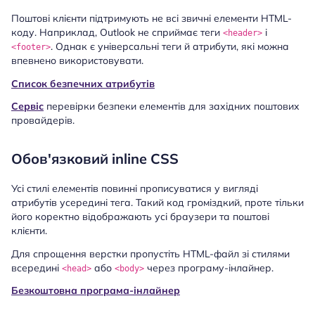
Поштові клієнти підтримують не всі звичні елементи HTML-
коду. Наприклад, Outlook не сприймає теги
і
<header>
. Однак є універсальні теги й атрибути, які можна
<footer>
впевнено використовувати.
Список безпечних атрибутів
Сервіс
перевірки безпеки елементів для західних поштових
провайдерів.
Обов'язковий inline CSS
Усі стилі елементів повинні прописуватися у вигляді
атрибутів усередині тега. Такий код громіздкий, проте тільки
його коректно відображають усі браузери та поштові
клієнти.
Для спрощення верстки пропустіть HTML-файл зі стилями
всередині
або
через програму-інлайнер.
<head>
<body>
Безкоштовна програма-інлайнер