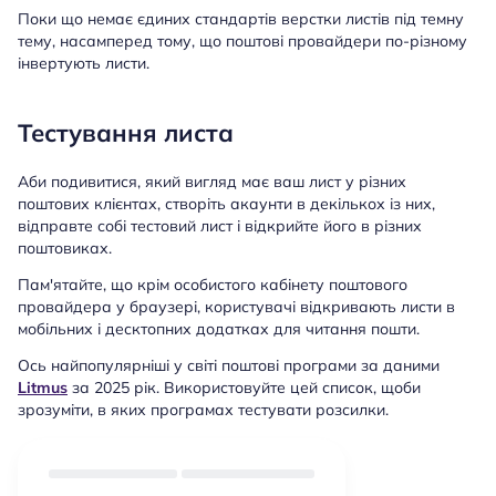
Поки що немає єдиних стандартів верстки листів під темну
тему, насамперед тому, що поштові провайдери по-різному
інвертують листи.
Тестування листа
Аби подивитися, який вигляд має ваш лист у різних
поштових клієнтах, створіть акаунти в декількох із них,
відправте собі тестовий лист і відкрийте його в різних
поштовиках.
Пам'ятайте, що крім особистого кабінету поштового
провайдера у браузері, користувачі відкривають листи в
мобільних і десктопних додатках для читання пошти.
Ось найпопулярніші у світі поштові програми за даними
Litmus
за 2025 рік. Використовуйте цей список, щоби
зрозуміти, в яких програмах тестувати розсилки.