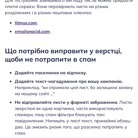
Для тестування зовнішнього вигляду листів можна придбати
платні сервіси. Вони перевіряють листи на різних
розділеннях і в різних поштових клієнтах:
litmus.com
,
emailonacid.com
.
Що потрібно виправити у верстці,
щоби не потрапити в спам
Додайте посилання на відписку.
Додайте текст-нагадування про вашу компанію.
Наприклад, "ви отримали цей лист, бо залишили заявку
на нашому сайті ..."
Не відправляйте листи у форматі зображення.
Листи,
зверстані як одна картинка, часто використовують
спамери, тому спам-фільтри блокують такі
повідомлення. Напишіть у листі текст, принаймні абзац-
два. Це знизить ризик того, що розсилка потрапить у
спам.