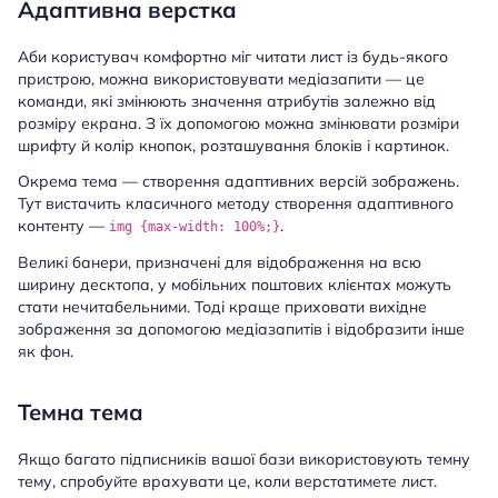
Адаптивна верстка
Аби користувач комфортно міг читати лист із будь-якого
пристрою, можна використовувати медіазапити — це
команди, які змінюють значення атрибутів залежно від
розміру екрана. З їх допомогою можна змінювати розміри
шрифту й колір кнопок, розташування блоків і картинок.
Окрема тема — створення адаптивних версій зображень.
Тут вистачить класичного методу створення адаптивного
контенту —
.
img {max-width: 100%;}
Великі банери, призначені для відображення на всю
ширину десктопа, у мобільних поштових клієнтах можуть
стати нечитабельними. Тоді краще приховати вихідне
зображення за допомогою медіазапитів і відобразити інше
як фон.
Темна тема
Якщо багато підписників вашої бази використовують темну
тему, спробуйте врахувати це, коли верстатимете лист.