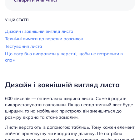
У ЦІЙ СТАТТІ
Дизайн і зовнішній вигляд листа
Технічні вимоги до верстки розсилок
Тестування листа
Що потрібно виправити у верстці, щоби не потрапити в
спам
Дизайн і зовнішній вигляд листа
600 пікселів — оптимальна ширина листа. Саме її радять
використовувати поштовики. Якщо неадаптивний лист буде
ширшим, то на мобільних пристроях він зменшиться до
розміру екрана та стане замалим.
Листи верстають із допомогою таблиць. Тому кожен елемент
займає прямокутну чи квадратну ділянку. Це потрібно
враховувати ще на етапі створення макета, оскільки модулі