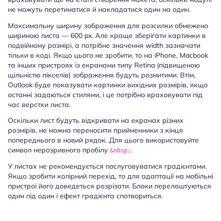
не можуть перетинатися й накладатися один на один.
Максимальну ширину зображення для розсилки обмежено
шириною листа — 600 px. Але краще зберігати картинки в
подвійному розмірі, а потрібне значення width зазначати
тільки в коді. Якщо цього не зробити, то на iPhone, Macbook
та інших пристроях із екранами типу Retina (підвищеною
щільністю пікселів) зображення будуть розмитими. Втім,
Outlook буде показувати картинки вихідних розмірів, якщо
останні задаються стилями, і це потрібно враховувати під
час верстки листа.
Оскільки лист будуть відкривати на екранах різних
розмірів, не можна переносити прийменники з кінця
попереднього в новий рядок. Для цього використовуйте
символ нерозривного пробілу
.
&nbsp;
У листах не рекомендується послуговуватися градієнтами.
Якщо зробити колірний перехід, то для адаптації на мобільні
пристрої його доведеться розрізати. Блоки перелаштуються
один під один і ефект градієнта спотвориться.