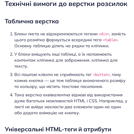
Технічні вимоги до верстки розсилок
Таблична верстка
Блоки листа не відокремлюються тегами
, замість
<div>
цього розмітка формується всередині тега
.
<table>
Основну таблицю ділять на рядки та клітинки.
У блоки вміщують інші таблиці, а їх наповнюють
контентом: клітинка для зображення, клітинка для
тексту.
Всі поштові клієнти не сприймають тег
, тому
<button>
кожна кнопка — це теж таблиця визначеного розміру
та кольору, що містить текстове посилання.
Така верстка еквівалентна відмові від використання
дуже багатьох можливостей HTML і CSS. Наприклад, у
листі не вийде накласти два елементи один на один
або додати анімацію на кнопку.
Універсальні HTML-теги й атрибути