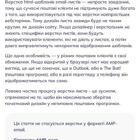
Верстка html-шаблонів email-листів — непросте завдання,
тому що сучасні поштові клієнти не підтримують дуже багато
з того, що використовується під час верстки найпростіших
вебсторінок. Тому дизайн листа завжди буде не таким
крутим, як дизайн сайту. Якщо дизайнер і верстальник не
знають специфіки верстки листів, вони будуть
використовувати елементи, які не діють у листах, а потім
довго виправлятимуть некоректне відображення шаблонів.
Ще одна особливість — у різних поштових клієнтів є свої
обмеження. Якщо відкритий у браузері лист має хороший
вигляд, це ще не означає, що в Outlook, або в The Bat!
(поштова програма), або в разі перегляду з телефону він
відображатиметься так само.
Левова частка процесу верстки листа - це зусилля,
спрямовані на те, щоби він максимально зберігав
початковий дизайн у нетипових поштових програмах.
Ця стаття не стосується верстки у форматі AMP-
email.
Створити AMP-лист