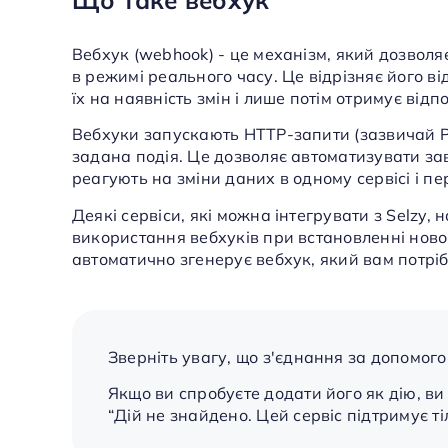
Що таке вебхук
Вебхук (webhook) - це механізм, який дозвол
в режимі реального часу. Це відрізняє його ві
їх на наявність змін і лише потім отримує відпо
Вебхуки запускають HTTP-запити (зазвичай P
задана подія. Це дозволяє автоматизувати зав
реагують на зміни даних в одному сервісі і пе
Деякі сервіси, які можна інтегрувати з Selzy,
використання вебхуків при встановленні новог
автоматично згенерує вебхук, який вам потрі
Зверніть увагу, що з'єднання за допомог
Якщо ви спробуєте додати його як дію, в
“Дій не знайдено. Цей сервіс підтримує ті