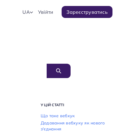
UA
Увійти
Зареєструватись
У ЦІЙ СТАТТІ
Що таке вебхук
Додавання вебхуку як нового
з'єднання