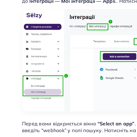
до
Інтеграції — Мої інтеграції
— Apps
.. Натис
Перед вами відкриється вікно
“Select an app”
введіть “webhook” у полі пошуку. Натисніть на