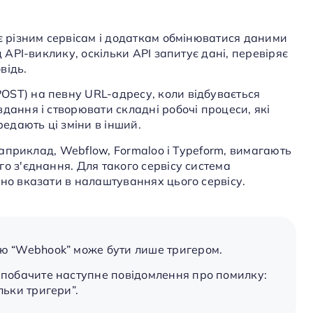
яє різним сервісам і додаткам обмінюватися даними
д API-виклику, оскільки API запитує дані, перевіряє
відь.
OST) на певну URL-адресу, коли відбувається
дання і створювати складні робочі процеси, які
редають ці зміни в інший.
 наприклад, Webflow, Formaloo і Typeform, вимагають
о з'єднання. Для такого сервісу система
бно вказати в налаштуваннях цього сервісу.
ою “Webhook” може бути лише тригером.
и побачите наступне повідомлення про помилку:
льки тригери”.