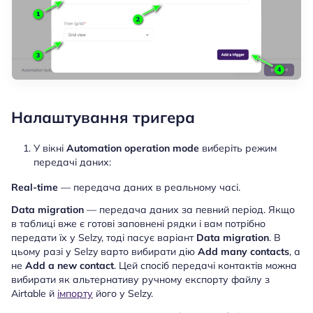
Налаштування тригера
У вікні
Automation operation mode
виберіть режим
передачі даних:
Real-time
— передача даних в реальному часі.
Data migration
— передача даних за певний період. Якщо
в таблиці вже є готові заповнені рядки і вам потрібно
передати їх у Selzy, тоді пасує варіант
Data migration
. В
цьому разі у Selzy варто вибирати дію
Add many contacts
, а
не
Add a new contact
. Цей спосіб передачі контактів можна
вибирати як альтернативу ручному експорту файлу з
Airtable й
імпорту
його у Selzy.