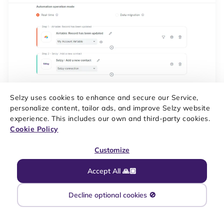
Selzy uses cookies to enhance and secure our Service,
personalize content, tailor ads, and improve Selzy website
experience. This includes our own and third-party cookies.
Cookie Policy
Зв’язка Airtable і Selzy готова: коли в таблиці буде доданий
новий рядок або змінений вже існуючий, дані з нього будуть
Customize
передані у Selzy.
Accept All 🙏🏼
Decline optional cookies 🚫