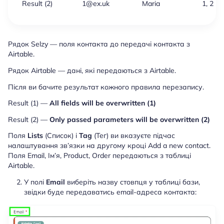
Result (2)
1@ex.uk
Maria
1, 2
Рядок Selzy — поля контакта до передачі контакта з
Airtable.
Рядок Airtable — дані, які передаються з Airtable.
Після ви бачите результат кожного правила перезапису.
Result (1) —
All fields will be overwritten (1)
Result (2) —
Only passed parameters will be overwritten (2)
Поля
Lists
(Список) і
Tag
(Тег) ви вказуєте підчас
налаштування зв’язки на другому кроці Add a new contact.
Поля Email, Ім’я, Product, Order передаються з таблиці
Airtable.
У полі
Email
виберіть назву стовпця у таблиці бази,
звідки буде передаватись email-адреса контакта: