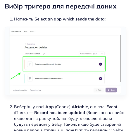
Вибір тригера для передачі даних
Натисніть
Select an app which sends the data
:
Виберіть у полі
App
(Сервіс)
Airtable
, а в полі
Event
(Подія) —
Record has been updated
(Запис оновлений):
якщо дані в рядку таблиці будуть оновлені, вони
будуть передані у Selzy. Також, якщо буде створений
новий рядок в таблиці, ці дані будуть передані у Selzy.