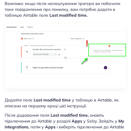
Важливо:
якщо після налаштування тригера ви побачили
таке повідомлення про помилку, вам потрібно додати в
таблицю Airtable поле
Last modified time.
Додайте поле
Last modified time
у таблицю в Airtable, як
описано на першому кроці цієї інструкції.
Після додавання поля
Last modified time,
оновіть
підключення до Airtable у розділі
Apps
у Selzy. Зайдіть у
My
integrations
, потім у
Apps
і виберіть підключення до Airtable