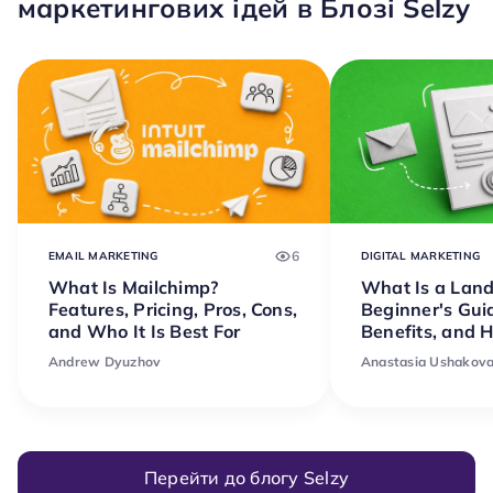
маркетингових ідей в Блозі Selzy
6
EMAIL MARKETING
DIGITAL MARKETING
What Is Mailchimp?
What Is a Lan
Features, Pricing, Pros, Cons,
Beginner's Gui
and Who It Is Best For
Benefits, and 
Andrew Dyuzhov
Anastasia Ushakov
Перейти до блогу Selzy