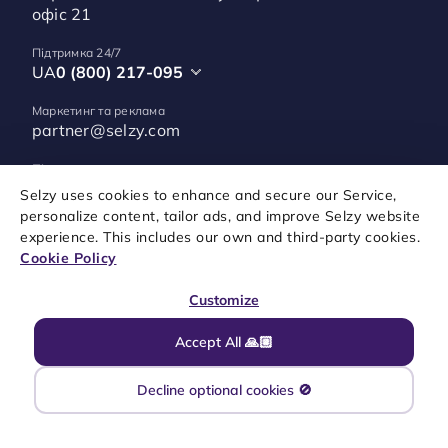
офіс 21
Підтримка 24/7
UA
0 (800) 217-095
Маркетинг та реклама
partner@selzy.com
Підтримка
support@selzy.com
Selzy uses cookies to enhance and secure our Service,
personalize content, tailor ads, and improve Selzy website
experience. This includes our own and third-party cookies.
Cookie Policy
Customize
Accept All 🙏🏼
Карта сайту
Юридичні документи
Правила користування сервісом
Антиспам-політика
Політика конфіденційності
Налаштування cookies
Decline optional cookies 🚫