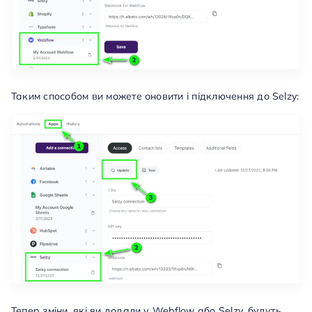
Таким способом ви можете оновити і підключення до Selzy:
Тепер зміни, які ви додали у Webflow або Selzy, будуть