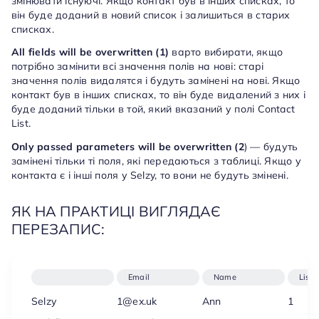
змінювати існуючі. Якщо контакт був в інших списках, то
він буде доданий в новий список і залишиться в старих
списках.
All fields will be overwritten (1)
варто вибирати, якщо
потрібно замінити всі значення полів на нові: старі
значення полів видалятся і будуть замінені на нові. Якщо
контакт був в інших списках, то він буде видалений з них і
буде доданий тільки в той, який вказаний у полі Contact
List.
Only passed parameters will be overwritten (2
)
— будуть
замінені тільки ті поля, які передаються з таблиці. Якщо у
контакта є і інші поля у Selzy, то вони не будуть змінені.
ЯК НА ПРАКТИЦІ ВИГЛЯДАЄ
ПЕРЕЗАПИС:
Email
Name
Lists
Selzy
1@ex.uk
Ann
1