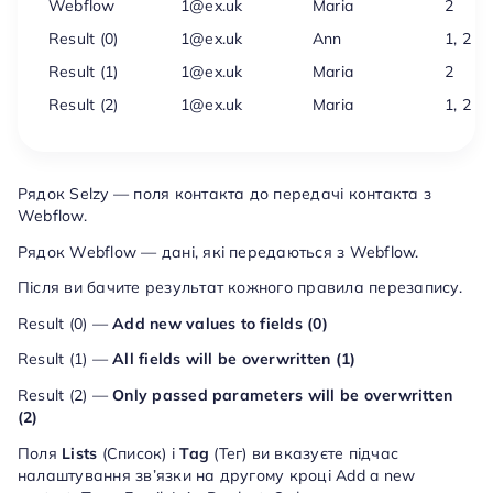
Webflow
1@ex.uk
Maria
2
Result (0)
1@ex.uk
Ann
1, 2
Result (1)
1@ex.uk
Maria
2
Result (2)
1@ex.uk
Maria
1, 2
Рядок Selzy — поля контакта до передачі контакта з
Webflow.
Рядок Webflow — дані, які передаються з Webflow.
Після ви бачите результат кожного правила перезапису.
Result (0) —
Add new values to fields (0)
Result (1) —
All fields will be overwritten (1)
Result (2) —
Only passed parameters will be overwritten
(2)
Поля
Lists
(Список) і
Tag
(Тег) ви вказуєте підчас
налаштування зв’язки на другому кроці Add a new