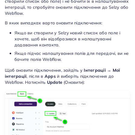
створили список або поле) і не бачити їх в налаштуваннях
інтеграції, то спробуйте оновити підключення до Selzy або
Webflow.
В яких випадках варто оновити підключення:
Якщо ви створили у Selzy новий список або поле і
хочете, щоб він відобразився в налаштуванні
додавання контакта.
Якщо підчас налаштування полів для передачі, ви не
бачите полів Webflow.
Щоб оновити підключення, зайдіть у
Інтеграції → Мої
інтеграції
, після в
Apps
й виберіть підключення до
Webflow. Натисніть
Update
(Оновити):