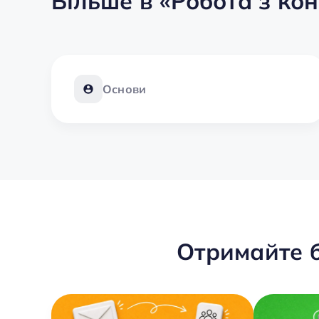
Більше в
«Робота з ко
Основи
Отримайте б