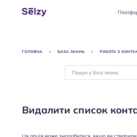
Платфо
ГОЛОВНА
БАЗА ЗНАНЬ
РОБОТА З КОНТА
Видалити список конта
Ця опція може знадобитися, якщо ви створили 