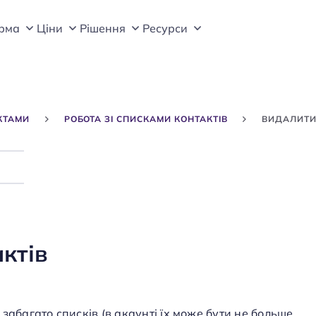
рма
Цiни
Рішення
Ресурси
КТАМИ
РОБОТА ЗІ СПИСКАМИ КОНТАКТІВ
ВИДАЛИТИ
Search
ктів
забагато списків (в акаунті їх може бути не больше