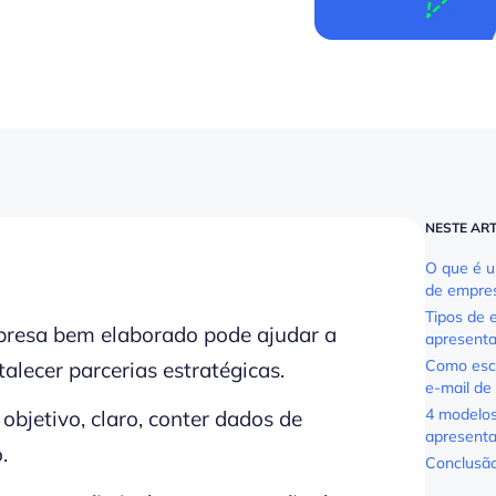
NESTE AR
O que é u
de empre
Tipos de e
resa bem elaborado pode ajudar a
apresent
Como escr
talecer parcerias estratégicas.
e-mail de
4 modelos
objetivo, claro, conter dados de
apresent
.
Conclusã