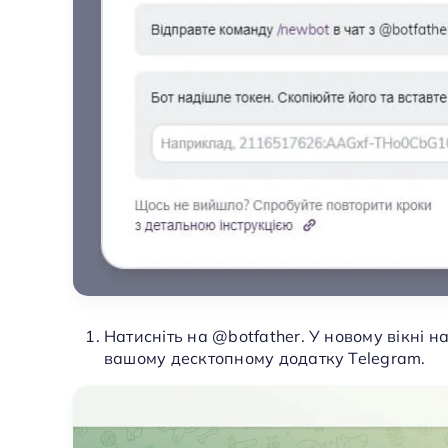
Натисніть на @botfather. У новому вікні н
вашому десктопному додатку Telegram.