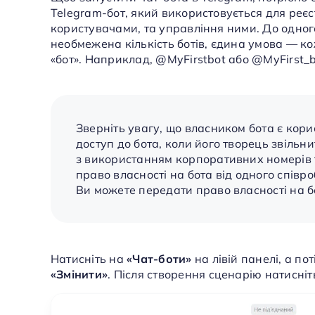
Telegram-бот, який використовується для реєст
користувачами, та управління ними. До одно
необмежена кількість ботів, єдина умова — ко
«бот». Наприклад, @MyFirstbot або @MyFirst_b
Зверніть увагу, що власником бота є кори
доступ до бота, коли його творець звільн
з використанням корпоративних номерів 
право власності на бота від одного співро
Ви можете передати право власності на б
Натисніть на
«
Чат-боти
»
на лівій панелі, а по
«
Змінити
»
.
Після створення сценарію натисніт