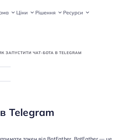
рма
Цiни
Рішення
Ресурси
ЯК ЗАПУСТИТИ ЧАТ-БОТА В TELEGRAM
Search
 в Telegram
тримати токен від BotFather. BotFather — це