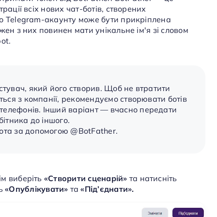
рації всіх нових чат-ботів, створених
го Telegram-акаунту може бути прикріплена
жен з них повинен мати унікальне ім'я зі словом
ot.
стувач, який його створив. Щоб не втратити
иться з компанії, рекомендуємо створювати ботів
телефонів. Інший варіант — вчасно передати
бітника до іншого.
ота за допомогою @BotFather.
тім виберіть
«
Створити сценарій
»
та натисніть
ь
«
Опублікувати
»
та
«
Під’єднати
»
.