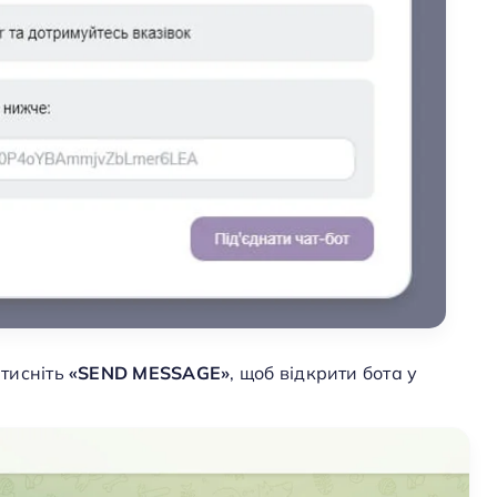
атисніть
«
SEND MESSAGE»
, щоб відкрити бота у