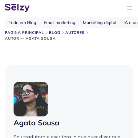
Tudo em Blog
Email marketing
Marketing digital
IA e a
PÁGINA PRINCIPAL
BLOG
AUTORES
AUTOR — AGATA SOUSA
Agata Sousa
Sou tradutora e escritora, o que quer dizer que