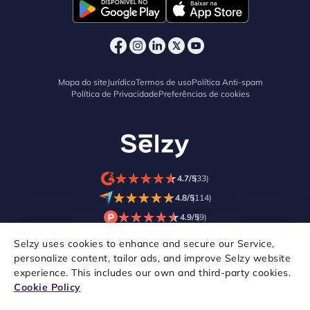
Mapa do site
Jurídico
Termos de uso
Política Anti-spam
Política de Privacidade
Preferências de cookies
★
★
★
★
★
★
★
★
★
★
4.7/5
(33)
★
★
★
★
★
★
★
★
★
★
4.8/5
(114)
★
★
★
★
★
★
★
★
★
★
4.9/5
(9)
Selzy uses cookies to enhance and secure our Service,
personalize content, tailor ads, and improve Selzy website
experience. This includes our own and third-party cookies.
Cookie Policy