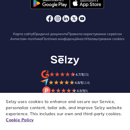
Карта сайту
Юридичні документи
Правила користування сервісом
Антиспам-політика
Політика конфіденційності
Налаштування cookies
★
★
★
★
★
★
★
★
★
★
4.7/5
(33)
★
★
★
★
★
★
★
★
★
★
4.8/5
(114)
★
★
★
★
★
★
★
★
★
★
4.9/5
(9)
Selzy uses cookies to enhance and secure our Service,
personalize content, tailor ads, and improve Selzy website
experience. This includes our own and third-party cookies.
Cookie Policy