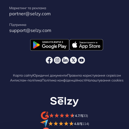
Маркетинг та реклама
partner@selzy.com
Підтримка
support@selzy.com
Карта сайту
Юридичні документи
Правила користування сервісом
Антиспам-політика
Політика конфіденційності
Налаштування cookies
★
★
★
★
★
★
★
★
★
★
4.7/5
(33)
★
★
★
★
★
★
★
★
★
★
4.8/5
(114)