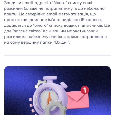
Завдяки email-адресі з “білого” списку ваші
розсилки більше не потраплятимуть до небажаної
пошти. Це своєрідна email-автоматизація, що
працює так: доменне ім’я та виділена IP-адреса,
додаються до “білого” списку ваших підписників. Це
дає “зелене світло” всім вашим маркетинговим
розсилкам, забезпечуючи їхнє пряме потрапляння
на саму вершину папки “Вхідні”.