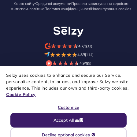
Карта сайту
Юридичні документи
Правила користування сервісом
Антиспам-політика
Політика конфіденційності
Налаштування cookies
★
★
★
★
★
★
★
★
★
★
4.7/5
(33)
★
★
★
★
★
★
★
★
★
★
4.8/5
(114)
★
★
★
★
★
★
★
★
★
★
4.9/5
(9)
Selzy uses cookies to enhance and secure our Service,
personalize content, tailor ads, and improve Selzy website
experience. This includes our own and third-party cookies.
Cookie Policy
Customize
Accept All 🙏🏼
© 2021–2026 Selzy. Всі права захищені.
Decline optional cookies 🚫