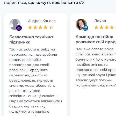
подивіться,
що кажуть наші клієнти
👉
Андрей Канаев
Лаура
Команда постійно
Бездоганна технічна
розвиває свій прод
підтримка
“Ми вже багато років
“За час роботи із Selzy ми
співпрацюємо з Selzy 
переконалися, що зробили
бачимо, як його кома
правильний вибір
постійно змінює та
провайдера для email-
вдосконалює свій прод
розсилок. Серед його
шукає нові зручні ріше
переваг надійність та
впроваджує потужні
безвідмовність, гнучкість
інструменти аналітики.
системи, масштабованість
рішень та чудове
співвідношення ціна/якість.
Окремо хочеться відзначити і
бездоганну технічну
підтримку з готовністю