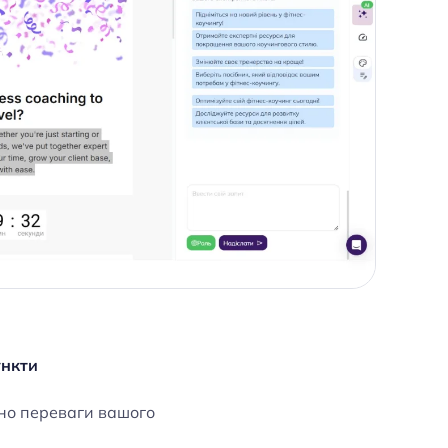
ункти
ено переваги вашого