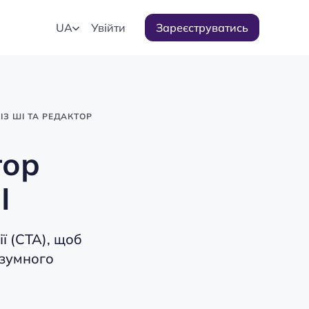
UA
Увійти
Зареєструватись
ІЗ ШІ ТА РЕДАКТОР
тор
І
ї (CTA), щоб
озумного