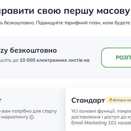
дправити свою першу масову
ь безкоштовно. Підвищуйте тарифний план, коли будете 
lzy безкоштовно
РОЗП
ішліть до
10 000 електронних листів на
т
Стандарт
Вигідна п
о вам потрібно для старту
Усі основні функції, пок
l-маркетингу
доставлення і доступ до 
Email Marketing 101 наз