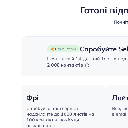
Готові ві
Почніт
Спробуйте Se
Безкоштовно
Почніть свій 14-денний Trial та над
2 000 контактів
Фрі
Лай
Спробуйте наш сервіс і
Все, щ
надсилайте
до 1000 листів
на
в emai
100 контактів щомісяця
безкоштовно