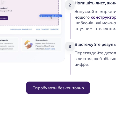
Напишіть лист, як
2
Запускайте маркети
нашого
конструктор
шаблонів, які можн
штучним інтелектом
Відстежуйте резул
3
Переглядайте детал
з листом, щоб збіль
цифри.
Спробувати безкоштовно