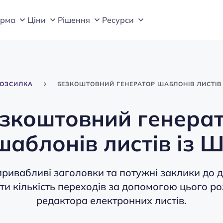
орма
Цiни
Рішення
Ресурси
РОЗСИЛКА
БЕЗКОШТОВНИЙ ГЕНЕРАТОР ШАБЛОНІВ ЛИСТІВ 
зкоштовний генера
шаблонів листів із Ш
ривабливі заголовки та потужні заклики до ді
ти кількість переходів за допомогою цього р
редактора електронних листів.