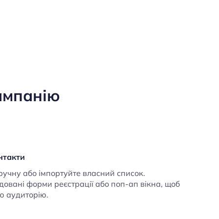
кампанію
онтакти
ручну або імпортуйте власний список.
овані форми реєстрації або поп-ап вікна, щоб
ю аудиторію.