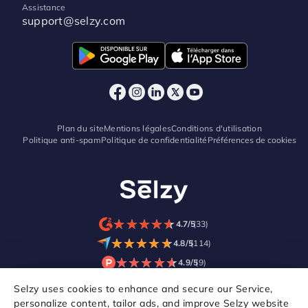
Assistance
support@selzy.com
Plan du site
Mentions légales
Conditions d'utilisation
Politique anti-spam
Politique de confidentialité
Préférences de cookies
★
★
★
★
★
★
★
★
★
★
4.7/5
(33)
★
★
★
★
★
★
★
★
★
★
4.8/5
(114)
★
★
★
★
★
★
★
★
★
★
4.9/5
(9)
Selzy uses cookies to enhance and secure our Service,
personalize content, tailor ads, and improve Selzy website