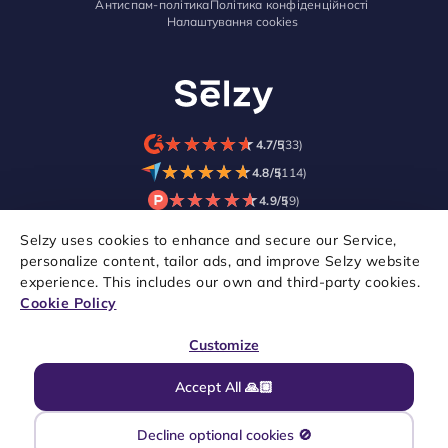
Антиспам-політика
Політика конфіденційності
Налаштування cookies
★
★
★
★
★
★
★
★
★
★
4.7/5
(33)
★
★
★
★
★
★
★
★
★
★
4.8/5
(114)
★
★
★
★
★
★
★
★
★
★
4.9/5
(9)
Selzy uses cookies to enhance and secure our Service,
personalize content, tailor ads, and improve Selzy website
experience. This includes our own and third-party cookies.
Cookie Policy
Customize
Accept All 🙏🏼
© 2021–2026 Selzy. Всі права захищені.
Decline optional cookies 🚫