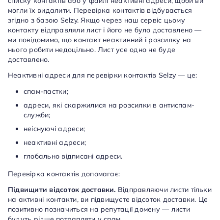
списку контактів або у файлі неактивні адреси, щоби ви
могли їх видалити. Перевірка контактів відбувається
згідно з базою Selzy. Якщо через наш сервіс цьому
контакту відправляли лист і його не було доставлено —
ми повідомимо, що контакт неактивний і розсилку на
нього робити недоцільно. Лист усе одно не буде
доставлено.
Неактивні адреси для перевірки контактів Selzy — це:
спам-пастки;
адреси, які скаржилися на розсилки в антиспам-
служби;
неіснуючі адреси;
неактивні адреси;
глобально відписані адреси.
Перевірка контактів допомагає:
Підвищити відсоток доставки.
Відправляючи листи тільки
на активні контакти, ви підвищуєте відсоток доставки. Це
позитивно позначиться на репутації домену — листи
будуть рідше потрапляти у спам.