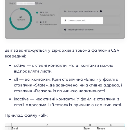
Звіт завантажується у zip-архіві з трьома файлами CSV
всередині:
active — активні контакти. На ці контакти можна
відправляти листи.
all — всі контакти. Крім стовпчика «Email» у файлі є
стовпчик «State», де зазначено, чи активна адреса, і
стовпчик «Reason» із причиною неактивності.
inactive — неактивні контакти. У файлі є стовпчик із
email-адресами і «Reason» із причиною неактивності.
Приклад файлу «all»: