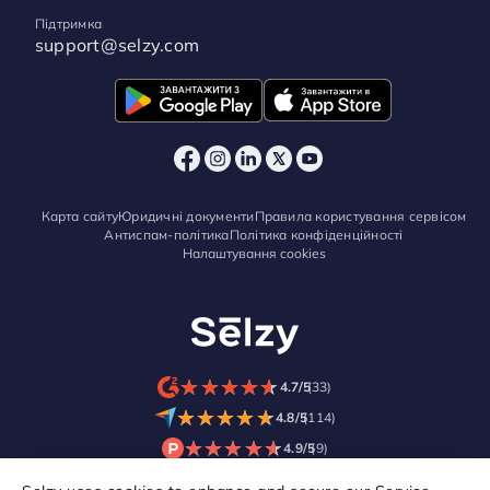
Підтримка
support@selzy.com
Карта сайту
Юридичні документи
Правила користування сервісом
Антиспам-політика
Політика конфіденційності
Налаштування cookies
★
★
★
★
★
★
★
★
★
★
4.7/5
(33)
★
★
★
★
★
★
★
★
★
★
4.8/5
(114)
★
★
★
★
★
★
★
★
★
★
4.9/5
(9)