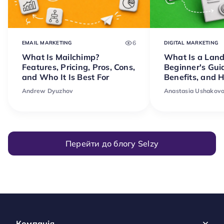
6
EMAIL MARKETING
DIGITAL MARKETING
What Is Mailchimp?
What Is a Lan
Features, Pricing, Pros, Cons,
Beginner's Gui
and Who It Is Best For
Benefits, and 
Andrew Dyuzhov
Anastasia Ushakov
Перейти до блогу Selzy
Компанія